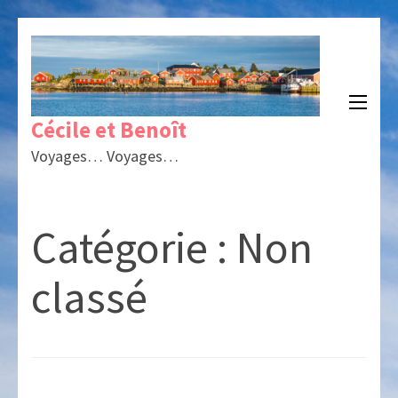
Aller
au
contenu
(Pressez
Cécile et Benoît
Entrée)
Voyages… Voyages…
Catégorie :
Non
classé